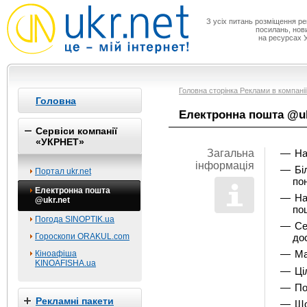
З усіх питань розміщення р
посилань,
нов
на ресурсах 
Головна сторінка Реклами в компан
Головна
Електронна пошта @uk
Сервіси компанії
«УКРНЕТ»
Загальна
На
інформація
Бі
Портал ukr.net
по
Електронна пошта
На
@ukr.net
по
Погода SINOPTIK.ua
Се
Гороскопи ORAKUL.com
до
Ма
Кіноафіша
KINOAFISHA.ua
Ці
По
Рекламні пакети
Що