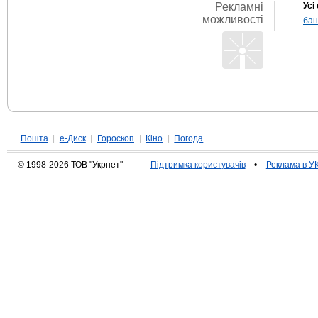
Рекламні
Усі
можливості
бан
Пошта
|
е-Диск
|
Гороскоп
|
Кіно
|
Погода
© 1998-2026 ТОВ "Укрнет"
Підтримка користувачів
•
Реклама в 