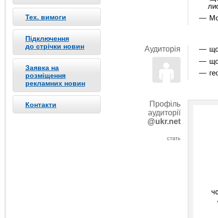
ли
Тех. вимоги
Мо
Підключення
до стрічки новин
Аудиторія
що
що
Заявка на
ге
розміщення
рекламних новин
Профіль
Контакти
аудиторії
@ukr.net
стать